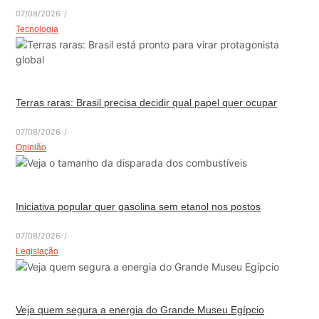
07/08/2026
/
Tecnologia
Terras raras: Brasil precisa decidir qual papel quer ocupar
07/08/2026
/
Opinião
Iniciativa popular quer gasolina sem etanol nos postos
07/08/2026
/
Legislação
Veja quem segura a energia do Grande Museu Egípcio