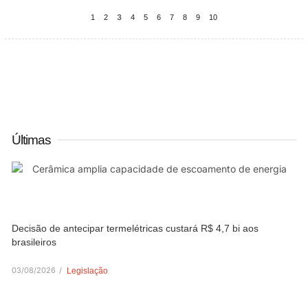
3
1
2
4
5
6
7
8
9
10
Últimas
Decisão de antecipar termelétricas custará R$ 4,7 bi aos
brasileiros
03/08/2026
/
Legislação