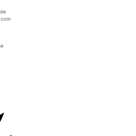
 de
a com
na