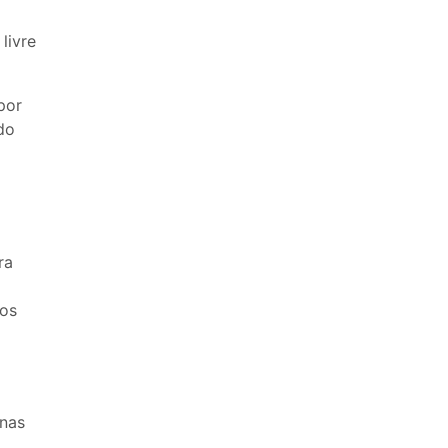
livre
 por
do
ra
mos
 nas