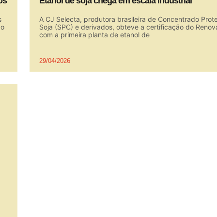
os
Etanol de soja chega em escala industrial
s
A CJ Selecta, produtora brasileira de Concentrado Prot
do
Soja (SPC) e derivados, obteve a certificação do Renov
com a primeira planta de etanol de
29/04/2026