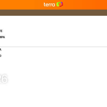
TE
MPA
A
O
26