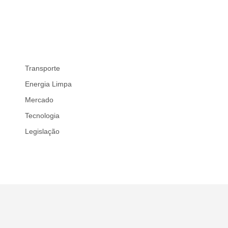
Yadea prepara lançamento da GS70
06/08/2026
/
Mercado
Transporte
Energia Limpa
Mercado
Tecnologia
Legislação