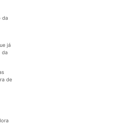
o da
ue já
o da
as
ora de
dora