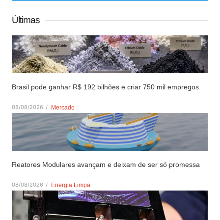
Últimas
Brasil pode ganhar R$ 192 bilhões e criar 750 mil empregos
08/08/2026
/
Mercado
Reatores Modulares avançam e deixam de ser só promessa
08/08/2026
/
Energia Limpa