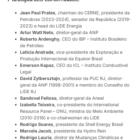
Jean Paul Prates
, chairman do CERNE, presidente da
Petrobras (2023-2024), senador da República (2019-
2023) e head do LIDE Energia
Artur Watt Neto
, diretor-geral da ANP
Roberto Ardenghy
, CEO do IBP – Instituto Brasileiro
de Petróleo
Leticia Andrade
, vice-presidente de Exploração e
Produção Internacional da Equinor Brasil
Emerson Kapaz
, CEO do ICL – Instituto Combustível
Legal
David Zylbersztajn
, professor da PUC RJ, diretor-
geral da ANP (1998-2001) e membro do Conselho do
LIDE RJ
Sandoval Feitosa
, diretor-geral da Aneel
Izabella Teixeira
, co-presidente do International
Resource Panel – ONU, ministra do Meio Ambiente
(2010-2016) e co-chairwoman do LIDE
Rodrigo Soares
, presidente da Shell Energy Brasil
Marcela Jacob
, presidente da Hydro Rein
Rodrigo Lauria
, diretor de Mudanças Climáticas e