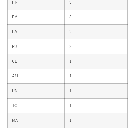
PR
3
BA
3
PA
2
RJ
2
CE
1
AM
1
RN
1
TO
1
MA
1