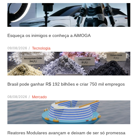
Esqueça os inimigos e conheça a AiMOGA
09/08/2026
/
Tecnologia
Brasil pode ganhar R$ 192 bilhões e criar 750 mil empregos
08/08/2026
/
Mercado
Reatores Modulares avançam e deixam de ser só promessa