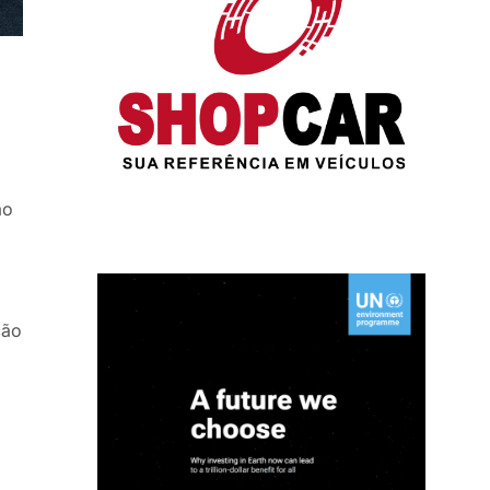
ão
ção