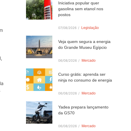
Iniciativa popular quer
gasolina sem etanol nos
postos
07/08/2026
/
Legislação
Um
Veja quem segura a energia
do Grande Museu Egípcio
l,
06/08/2026
/
Mercado
Curso grátis: aprenda ser
ninja no consumo de energia
da
s
06/08/2026
/
Mercado
Yadea prepara lançamento
da GS70
06/08/2026
/
Mercado