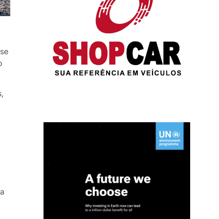
sse
o
s,
la