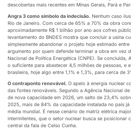
descobertas mais recentes em Minas Gerais, Pará e Par
Angra 3 como símbolo da indecisão.
Nenhum caso ilust
Rio de Janeiro. Com cerca de 65% a 70% da obra concl
aproximadamente R$ 1 bilhão por ano aos cofres públ
levantamento do BNDES mostra que concluir a usina cus
simplesmente abandonar o projeto hoje estimado entre
argumento por quem defende terminar a obra em vez de
Nacional de Política Energética (CNPE). Se concluída, A
o suficiente para abastecer 4,5 milhões de pessoas, e el
brasileira, hoje algo entre 1,1% e 1,3%, para cerca de 
O contraponto renovável.
O apelo à energia nuclear 
das fontes renováveis. Segundo a Agência Nacional de En
de nova capacidade em 2026, um salto de 23,4% sobre 
2025, mais de 84% da capacidade instalada no país já
média mundial. É nesse cenário de matriz elétrica majo
intermitentes, que o setor nuclear busca se posicionar
central da fala de Celso Cunha.