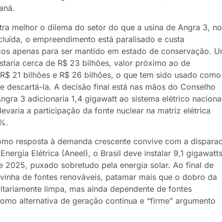
aná.
ra melhor o dilema do setor do que a usina de Angra 3, no
uída, o empreendimento está paralisado e custa
icos apenas para ser mantido em estado de conservação. 
taria cerca de R$ 23 bilhões, valor próximo ao de
 R$ 21 bilhões e R$ 26 bilhões, o que tem sido usado como
 descartá-la. A decisão final está nas mãos do Conselho
ngra 3 adicionaria 1,4 gigawatt ao sistema elétrico naciona
evaria a participação da fonte nuclear na matriz elétrica
3%.
como resposta à demanda crescente convive com a dispara
ergia Elétrica (Aneel), o Brasil deve instalar 9,1 gigawatt
2025, puxado sobretudo pela energia solar. Ao final de
 vinha de fontes renováveis, patamar mais que o dobro da
ritariamente limpa, mas ainda dependente de fontes
 como alternativa de geração contínua e “firme” argumento