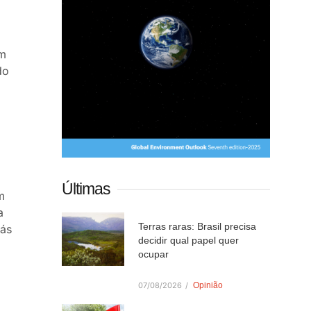
ém
do
Últimas
m
a
Terras raras: Brasil precisa
rás
decidir qual papel quer
ocupar
07/08/2026
/
Opinião