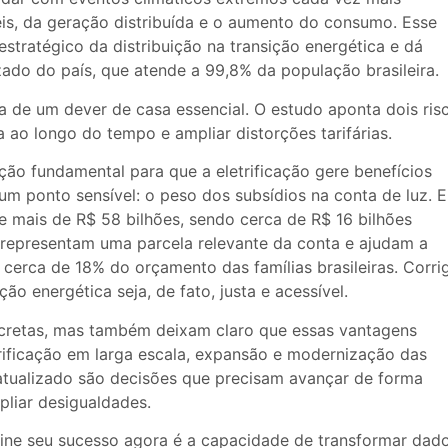
is, da geração distribuída e o aumento do consumo. Esse
stratégico da distribuição na transição energética e dá
zado do país, que atende a 99,8% da população brasileira.
a de um dever de casa essencial. O estudo aponta dois ris
a ao longo do tempo e ampliar distorções tarifárias.
ão fundamental para que a eletrificação gere benefícios
um ponto sensível: o peso dos subsídios na conta de luz. 
e mais de R$ 58 bilhões, sendo cerca de R$ 16 bilhões
á representam uma parcela relevante da conta e ajudam a
 cerca de 18% do orçamento das famílias brasileiras. Corrig
ção energética seja, de fato, justa e acessível.
ncretas, mas também deixam claro que essas vantagens
trificação em larga escala, expansão e modernização das
 atualizado são decisões que precisam avançar de forma
liar desigualdades.
efine seu sucesso agora é a capacidade de transformar dad