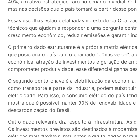
40%, um ativo estratégico raro no cenário mundial. O d
mas nas decisões que o país tomará a partir desse pon
Essas escolhas estão detalhadas no estudo da Coalizão
técnicos que ajudam a responder a uma pergunta centr
crescimento econômico, reduzir emissões e garantir inc
O primeiro dado estruturante é a própria matriz elétrica
que posiciona o país com o chamado “bônus verde”: a
econômica, atração de investimentos e geração de e
comprometer produtividade, esse diferencial ganha pes
O segundo ponto-chave é a eletrificação da economia.
como transporte e parte da indústria, podem substitui
eletricidade. Para isso, o consumo elétrico do país te
mostra que é possível manter 90% de renovabilidade e 
descarbonização do Brasil.
Outro dado relevante diz respeito à infraestrutura. As 
Os investimentos previstos são destinados à modernizaç
elétricas mais flexíveis, resilientes e digitalizadas pa