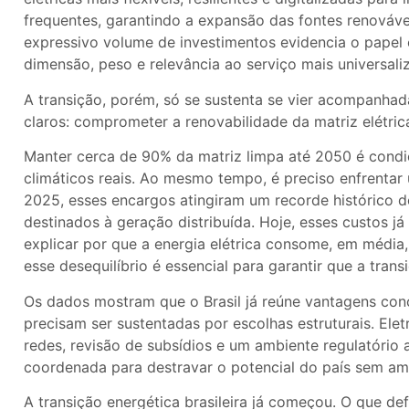
frequentes, garantindo a expansão das fontes renováve
expressivo volume de investimentos evidencia o papel e
dimensão, peso e relevância ao serviço mais universali
A transição, porém, só se sustenta se vier acompanhad
claros: comprometer a renovabilidade da matriz elétric
Manter cerca de 90% da matriz limpa até 2050 é condiç
climáticos reais. Ao mesmo tempo, é preciso enfrentar 
2025, esses encargos atingiram um recorde histórico d
destinados à geração distribuída. Hoje, esses custos j
explicar por que a energia elétrica consome, em média,
esse desequilíbrio é essencial para garantir que a transi
Os dados mostram que o Brasil já reúne vantagens co
precisam ser sustentadas por escolhas estruturais. Ele
redes, revisão de subsídios e um ambiente regulatório
coordenada para destravar o potencial do país sem amp
A transição energética brasileira já começou. O que d