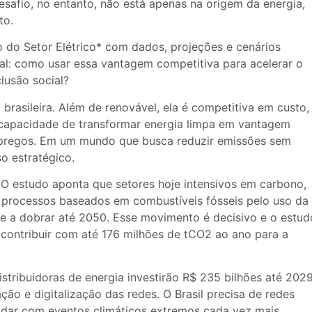
esafio, no entanto, não está apenas na origem da energia,
to.
 do Setor Elétrico* com dados, projeções e cenários
al: como usar essa vantagem competitiva para acelerar o
lusão social?
 brasileira. Além de renovável, ela é competitiva em custo,
 capacidade de transformar energia limpa em vantagem
mpregos. Em um mundo que busca reduzir emissões sem
o estratégico.
 O estudo aponta que setores hoje intensivos em carbono,
r processos baseados em combustíveis fósseis pelo uso da
nde a dobrar até 2050. Esse movimento é decisivo e o estud
contribuir com até 176 milhões de tCO2 ao ano para a
distribuidoras de energia investirão R$ 235 bilhões até 2029
ão e digitalização das redes. O Brasil precisa de redes
ra lidar com eventos climáticos extremos cada vez mais