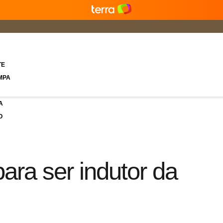
TE
MPA
A
O
para ser indutor da