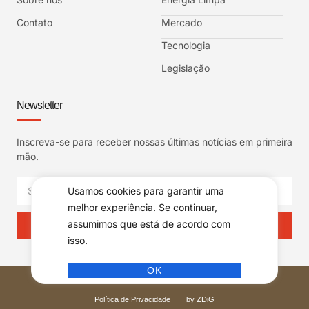
Contato
Mercado
Tecnologia
Legislação
Newsletter
Inscreva-se para receber nossas últimas notícias em primeira
mão.
Usamos cookies para garantir uma
melhor experiência. Se continuar,
assumimos que está de acordo com
INSCREVER
isso.
OK
© ELECTRIC NEWS Todos os direitos reservados
Política de Privacidade
by ZDiG